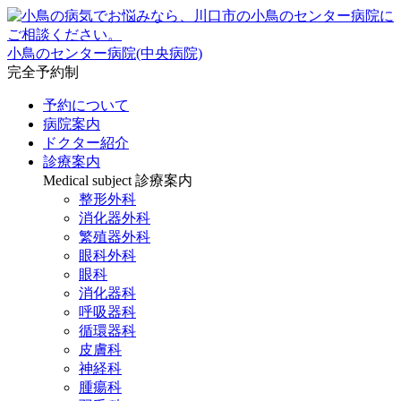
小鳥のセンター病院(中央病院)
完全予約制
予約について
病院案内
ドクター紹介
診療案内
Medical subject
診療案内
整形外科
消化器外科
繁殖器外科
眼科外科
眼科
消化器科
呼吸器科
循環器科
皮膚科
神経科
腫瘍科