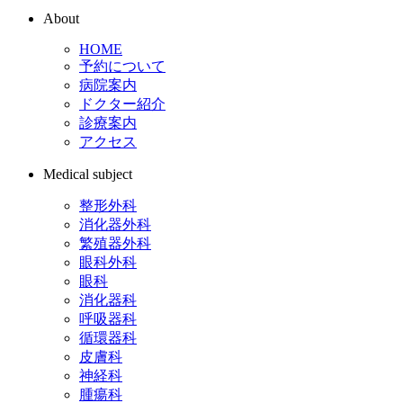
About
HOME
予約について
病院案内
ドクター紹介
診療案内
アクセス
Medical subject
整形外科
消化器外科
繁殖器外科
眼科外科
眼科
消化器科
呼吸器科
循環器科
皮膚科
神経科
腫瘍科