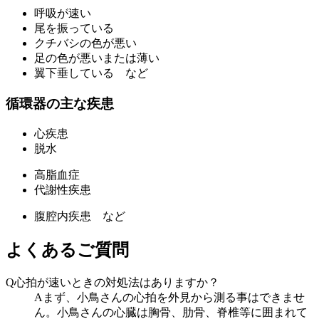
呼吸が速い
尾を振っている
クチバシの色が悪い
足の色が悪いまたは薄い
翼下垂している など
循環器の主な疾患
心疾患
脱水
高脂血症
代謝性疾患
腹腔内疾患 など
よくあるご質問
Q
心拍が速いときの対処法はありますか？
A
まず、小鳥さんの心拍を外見から測る事はできませ
ん。小鳥さんの心臓は胸骨、肋骨、脊椎等に囲まれて