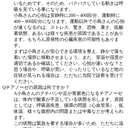
いるためです。そのため、バクバクしている動きは呼
吸を見ている事になります。
小鳥さんの心拍は安静時に200～400回/分、運動時に
400～800回/分になります。運動以外で小鳥さんの心拍
が速くなるのは、ストレス、驚き、恐怖、暑さ、低酸
素状態、あるいは様々な疾患が原因であることがあり
ます。もちろん原発性の心臓疾患の可能性もありま
す。
まずは小鳥さんが安心できる環境を整え、静かで落ち
着いた場所に移動させましょう。また、室温や湿度が
適切であるか確認してください。心拍が速いかな？と
思う場合や、呼吸が荒い、ぐったりしているなど他の
症状が見られる場合は、ただちに当院で診察を受けて
ください。
Q
チアノーゼの原因は何ですか？
A
小鳥さんのクチバシや足が青紫色になるチアノーゼ
は、体内で酸素が不足している状態を示します。原因
としては、呼吸器疾患、循環の問題（心血管系）、低
体温、様々な腹腔内の問題または中毒などが考えられ
ます。
この状態は緊急を要する場合が多いため、ただちに温