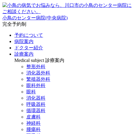
小鳥のセンター病院(中央病院)
完全予約制
予約について
病院案内
ドクター紹介
診療案内
Medical subject
診療案内
整形外科
消化器外科
繁殖器外科
眼科外科
眼科
消化器科
呼吸器科
循環器科
皮膚科
神経科
腫瘍科