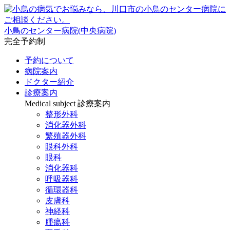
小鳥のセンター病院(中央病院)
完全予約制
予約について
病院案内
ドクター紹介
診療案内
Medical subject
診療案内
整形外科
消化器外科
繁殖器外科
眼科外科
眼科
消化器科
呼吸器科
循環器科
皮膚科
神経科
腫瘍科