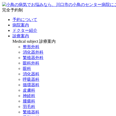
完全予約制
予約について
病院案内
ドクター紹介
診療案内
Medical subject
診療案内
整形外科
消化器外科
繁殖器外科
眼科外科
眼科
消化器科
呼吸器科
循環器科
皮膚科
神経科
腫瘍科
羽毛科
繁殖器科