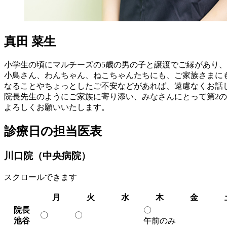
真田 菜生
小学生の頃にマルチーズの5歳の男の子と譲渡でご縁があり
小鳥さん、わんちゃん、ねこちゃんたちにも、ご家族さまに
なることやちょっとしたご不安などがあれば、遠慮なくお話
院長先生のようにご家族に寄り添い、みなさんにとって第2
よろしくお願いいたします。
診療日の担当医表
川口院（中央病院）
スクロールできます
月
火
水
木
金
院長
〇
〇
〇
池谷
午前のみ