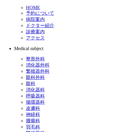
HOME
予約について
病院案内
ドクター紹介
診療案内
アクセス
Medical subject
整形外科
消化器外科
繁殖器外科
眼科外科
眼科
消化器科
呼吸器科
循環器科
皮膚科
神経科
腫瘍科
羽毛科