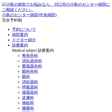
小鳥のセンター病院(中央病院)
完全予約制
予約について
病院案内
ドクター紹介
診療案内
Medical subject
診療案内
整形外科
消化器外科
繁殖器外科
眼科外科
眼科
消化器科
呼吸器科
循環器科
皮膚科
神経科
腫瘍科