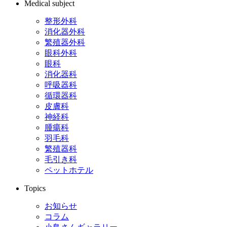
Medical subject
整形外科
消化器外科
繁殖器外科
眼科外科
眼科
消化器科
呼吸器科
循環器科
皮膚科
神経科
腫瘍科
羽毛科
繁殖器科
毛引き科
ペットホテル
Topics
お知らせ
コラム