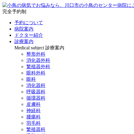
完全予約制
予約について
病院案内
ドクター紹介
診療案内
Medical subject
診療案内
整形外科
消化器外科
繁殖器外科
眼科外科
眼科
消化器科
呼吸器科
循環器科
皮膚科
神経科
腫瘍科
羽毛科
繁殖器科