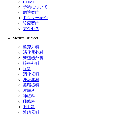
HOME
予約について
病院案内
ドクター紹介
診療案内
アクセス
Medical subject
整形外科
消化器外科
繁殖器外科
眼科外科
眼科
消化器科
呼吸器科
循環器科
皮膚科
神経科
腫瘍科
羽毛科
繁殖器科