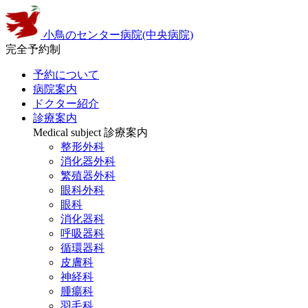
小鳥のセンター病院(中央病院)
完全予約制
予約について
病院案内
ドクター紹介
診療案内
Medical subject
診療案内
整形外科
消化器外科
繁殖器外科
眼科外科
眼科
消化器科
呼吸器科
循環器科
皮膚科
神経科
腫瘍科
羽毛科