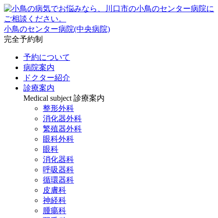
小鳥のセンター病院(中央病院)
完全予約制
予約について
病院案内
ドクター紹介
診療案内
Medical subject
診療案内
整形外科
消化器外科
繁殖器外科
眼科外科
眼科
消化器科
呼吸器科
循環器科
皮膚科
神経科
腫瘍科