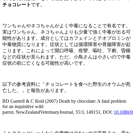
チョコレート
です。
ワンちゃんやネコちゃんがよく中毒になることで有名です。
実はワンちゃん、ネコちゃんよりも少量で強く中毒が出る可
能性があります。成分としてはカフェインとテオブロミンが
中毒物質になります。症状としては循環障害や胃腸障害が起
こります。これによって開口呼吸、痙攣、嘔吐、下痢、昏睡
などの症状が見られます。ただ、小鳥さんは小さいので中毒
症状の前に亡くなる可能性が高いです。
以下の参考資料に「チョコレートを食べた野生のオウムが死
亡した。」と報告があります。
BD Gartrell & C Reid (2007) Death by chocolate: A fatal problem
for an inquisitive wild
parrot, NewZealandVeterinaryJournal, 55:3, 149151, DOI:
10.1080/