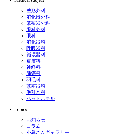
Medical subject
整形外科
消化器外科
繁殖器外科
眼科外科
眼科
消化器科
呼吸器科
循環器科
皮膚科
神経科
腫瘍科
羽毛科
繁殖器科
毛引き科
ペットホテル
Topics
お知らせ
コラム
小鳥さんギャラリー