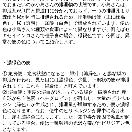
ておきたいのが小鳥さんの排泄物の状態です。小鳥さんは、
排泄孔が肛門と尿道口に分かれておらず、一つの排泄孔より
糞便と尿が同時に排泄されるため、排泄物は便（主に緑褐
色）、尿（透明）、尿酸（白色）で構成されています。便の
色は小鳥さんの種類や食事によって異なりますが、例えばセ
キセイインコさんで種子食の場合、緑褐色です。今回は、異
常な便の色についてご紹介します。
・濃緑色の便
① 絶食便：絶食状態になると、胆汁（濃緑色）と腸粘膜の
排泄が行われ、見た目には濃緑色、少量、下痢状の便が排泄
されます。これを「絶食便」と呼んでいます。
② 溶血便：重度の溶血が起こっている場合、破壊された赤
血球から血色素（ヘモグロビン）が溶出し、大量のビリベル
ジン（緑色）が生成され、排泄量が増加するため、便が濃緑
色になります。なお、便中のビリベルジンが尿中に溶け出
し、尿も濃緑色になります。また、鉛中毒が原因で溶血が起
こっている場合、便は一種独特の光沢を帯びたビリジアン色
となります。