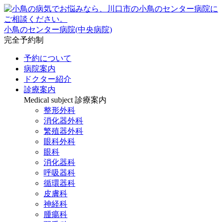
小鳥のセンター病院(中央病院)
完全予約制
予約について
病院案内
ドクター紹介
診療案内
Medical subject
診療案内
整形外科
消化器外科
繁殖器外科
眼科外科
眼科
消化器科
呼吸器科
循環器科
皮膚科
神経科
腫瘍科