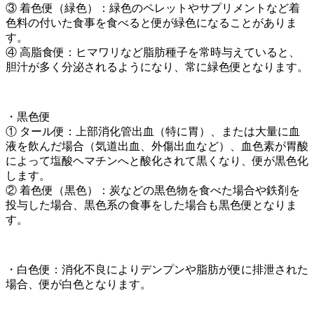
③ 着色便（緑色）：緑色のペレットやサプリメントなど着
色料の付いた食事を食べると便が緑色になることがありま
す。
④ 高脂食便：ヒマワリなど脂肪種子を常時与えていると、
胆汁が多く分泌されるようになり、常に緑色便となります。
・黒色便
① タール便：上部消化管出血（特に胃）、または大量に血
液を飲んだ場合（気道出血、外傷出血など）、血色素が胃酸
によって塩酸ヘマチンへと酸化されて黒くなり、便が黒色化
します。
② 着色便（黒色）：炭などの黒色物を食べた場合や鉄剤を
投与した場合、黒色系の食事をした場合も黒色便となりま
す。
・白色便：消化不良によりデンプンや脂肪が便に排泄された
場合、便が白色となります。