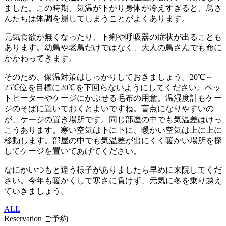
ました。この時期、気温が下がり身体が冷えすぎると、鳥さ
んたちは体調を崩してしまうことがよくあります。
元気食欲が無くなったり、下痢や呼吸器の症状が出ることも
あります。幼鳥や老鳥だけではなく、大人の鳥さんでも命に
かかわってきます。
そのため、保温対策はしっかりしておきましょう。20℃～
25℃位を目標に20℃を下回らないようにしてください。ペッ
トヒーターやケージにかぶせる毛布の用意。温湿度計もケー
ジのそばに置いておくとよいですね。盲点になりやすいの
が、ケージの置き場所です。同じ部屋の中でも気温差はけっ
こうあります。寒い空気は下に下に、暖かい空気は上に上に
移動します。部屋の中でも気温差が出にくく暖かい場所を探
してケージを置いてあげてください。
なにかいつもと違う様子がありましたら早めに来院してくだ
さい。今年も暖かくして寒さに負けず、元気に冬を乗り越え
ていきましょう。
ALL
Reservation
ご予約