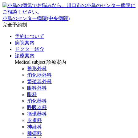
小鳥のセンター病院(中央病院)
完全予約制
予約について
病院案内
ドクター紹介
診療案内
Medical subject
診療案内
整形外科
消化器外科
繁殖器外科
眼科外科
眼科
消化器科
呼吸器科
循環器科
皮膚科
神経科
腫瘍科