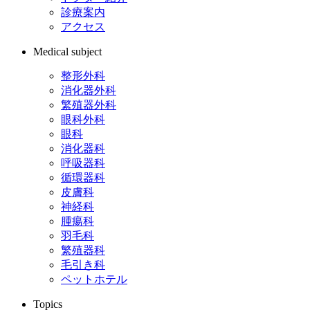
診療案内
アクセス
Medical subject
整形外科
消化器外科
繁殖器外科
眼科外科
眼科
消化器科
呼吸器科
循環器科
皮膚科
神経科
腫瘍科
羽毛科
繁殖器科
毛引き科
ペットホテル
Topics